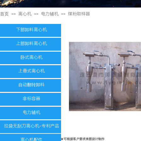
首页
离心机
电力辅机
煤粉取样器
>>
>>
>>
下部卸料离心机
上部卸料离心机
卧式离心机
上悬式离心机
自动翻转卸料
非标容器
电力辅机
拉袋无刮刀离心机-专利产品
★可根据客户要求来图设计制作
离心机配件