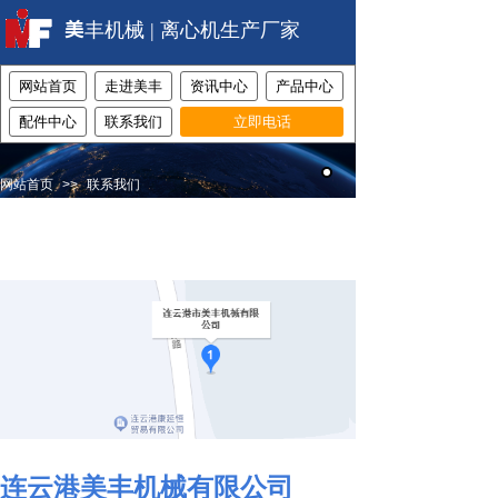
美丰机械 | 离心机生产厂家
网站首页
走进美丰
资讯中心
产品中心
配件中心
联系我们
立即电话
网站首页
>>
联系我们
连云港美丰机械有限公司