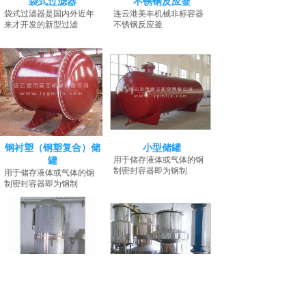
袋式过滤器
不锈钢反应釜
袋式过滤器是国内外近年
连云港美丰机械非标容器
来才开发的新型过滤
不锈钢反应釜
钢衬塑（钢塑复合）储
小型储罐
用于储存液体或气体的钢
罐
制密封容器即为钢制
用于储存液体或气体的钢
制密封容器即为钢制
不锈钢储罐
不锈钢疏水器